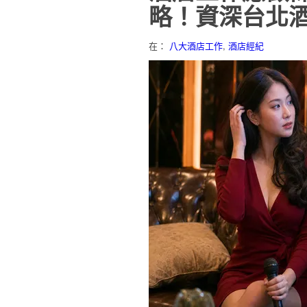
略！資深台北
在：
八大酒店工作
,
酒店經紀