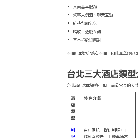
桌面基本服務
幫客人倒酒、聊天互動
維持包廂氣氛
唱歌、遊戲互動
基本禮貌與應對
不同店型規定略有不同，因此專業經紀
台北三大酒店類型
台北酒店類型很多，但目前最常見的大
酒
特色介紹
店
類
型
制
由店家統一提供制服，工
服
作節奏較快，上檯率通常