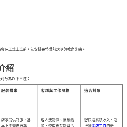
都會在正式上班前，先安排完整職前說明與教育訓練。
介紹
致可分為以下三種：
服裝需求
客群與工作風格
適合對象
店家提供制服，基
客人流動快、氣氛熱
想快速累積收入、剛
本上不需自行準
鬧，較重視互動與活
接觸
酒店工作
的新