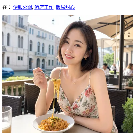
在：
便服公關
,
酒店工作
,
飯局甜心