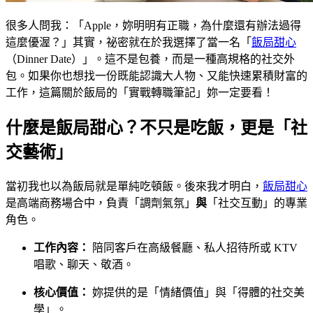
很多人問我：「Apple，妳明明有正職，為什麼還有辦法過得
這麼優渥？」其實，祕密就在於我選擇了當一名「
飯局甜心
（Dinner Date）」。這不是包養，而是一種高規格的社交外
包。如果你也想找一份既能認識大人物、又能快速累積財富的
工作，這篇關於飯局的「實戰轉職筆記」妳一定要看！
什麼是飯局甜心？不只是吃飯，更是「社
交藝術」
當初我也以為飯局就是單純吃頓飯。後來我才明白，
飯局甜心
是高端商務場合中，負責「調劑氣氛」
與
「社交互動」的專業
角色。
工作內容：
陪同客戶在高級餐廳、私人招待所或 KTV
唱歌、聊天、敬酒。
核心價值：
妳提供的是「情緒價值」與「得體的社交美
學」。