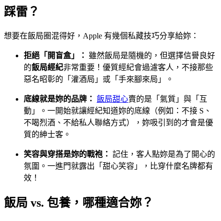
踩雷？
想要在飯局圈混得好，Apple 有幾個私藏技巧分享給妳：
拒絕「開盲盒」：
雖然飯局是隨機的，但選擇信譽良好
的
飯局經紀
非常重要！優質經紀會過濾客人，不接那些
惡名昭彰的「灌酒局」或「手來腳來局」。
底線就是妳的品牌：
飯局甜心
賣的是「氣質」與「互
動」。一開始就讓經紀知道妳的底線（例如：不接 S、
不喝烈酒、不給私人聯絡方式），妳吸引到的才會是優
質的紳士客。
笑容與穿搭是妳的戰袍：
記住，客人點妳是為了開心的
氛圍。一進門就露出「甜心笑容」，比穿什麼名牌都有
效！
飯局 vs. 包養，哪種適合妳？