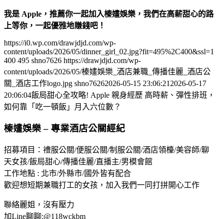
我是 Apple，推薦你一起加入榛嫿娛樂，我們在高薪甜心的路
上等你，一起優雅地賺錢吧！
https://i0.wp.com/drawjdjd.com/wp-
content/uploads/2026/05/dinner_girl_02.jpg?fit=495%2C400&ssl=1
400
495
shno7626
https://drawjdjd.com/wp-
content/uploads/2026/05/榛嫿娛樂_酒店兼職_傳播佳麗_酒店公
關_酒店工作logo.jpg
shno7626
2026-05-15 23:06:21
2026-05-17
20:06:04
飯局甜心全攻略! Apple 親身經歷 高時薪、彈性排班，
如何靠「吃一頓飯」月入六位數？
榛嫿娛樂 – 專業酒店公關經紀
招募項目：禮服公關/便服公關/制服公關/酒店領檯/美容師/聊
天女孩/飯局甜心/傳播佳麗/直播主/男模會館
工作地點 : 北市/外縣市/國外皆有配合
歡迎想短期兼職打工的女孩，加入我們一同打拼開心工作
聯絡麗姐，沒有壓力
加Line聊聊:@118wckbm