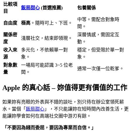
比較項
飯局甜心
(首選推薦)
包養關係
目
中等。需配合對象時
自由度
極高
。隨時可上、下班。
間。
關係密
深層情感，需固定互
淺層社交，結束即領現。
度
動。
收入來
多元化，不依賴單一對
穩定，但受限於單一對
源
象。
象。
對象數
一場局可能認識 3~5 位老
通常一次僅一位乾爹。
量
闆。
Apple 的真心話 – 妳值得更有價值的工作
如果妳有亮眼的外表與不錯的談吐，別只待在辦公室領死薪
水。當個「
飯局甜心
」，不只能讓妳在短時間內改善生活，更
能讓妳學會如何在高端社交圈中游刃有餘。
「不要因為錢而委屈，要因為專業而自信。」