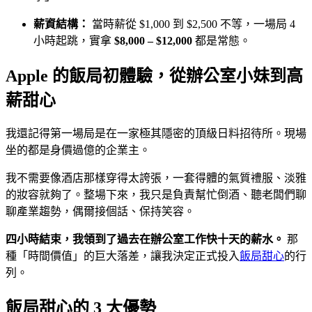
薪資結構：
當時薪從 $1,000 到 $2,500 不等，一場局 4
小時起跳，實拿
$8,000 – $12,000
都是常態。
Apple 的飯局初體驗，從辦公室小妹到高
薪甜心
我還記得第一場局是在一家極其隱密的頂級日料招待所。現場
坐的都是身價過億的企業主。
我不需要像酒店那樣穿得太誇張，一套得體的氣質禮服、淡雅
的妝容就夠了。整場下來，我只是負責幫忙倒酒、聽老闆們聊
聊產業趨勢，偶爾接個話、保持笑容。
四小時結束，我領到了過去在辦公室工作快十天的薪水。
那
種「時間價值」的巨大落差，讓我決定正式投入
飯局甜心
的行
列。
飯局甜心的 3 大優勢