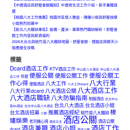
【中壢酒店與舒壓會館職缺】中壢夜生活工作介紹，新手兼職首
選
【桃園八大工作推薦】桃園市區情人雅座、傳播小姐與舒壓按摩
小姐熱烈招募中
【新北八大職缺專區】板橋、蘆洲、萬華熱門職缺解析！舒壓會
館工作內容與薪資福利
2026大台北與桃竹苗八大職缺地圖，舒壓會館、禮服店與聊天小
姐應徵全攻略
標籤
Dcard酒店工作
KTV酒店工作
中山區八大酒店
中山區八大酒
便服公關
便服公關工
便服公關工作
伴遊
店工作
八大行業
作心得
八大工作
便服酒店
八大工作dcard
八大酒店工作
八大酒店公關
八大行業dcard
八大酒店職缺
八大防騙指南
制服酒店
台北中山
台北八大酒店
台北酒店小姐
區ktv酒店
台北中山區八大酒店
榛
推薦酒店經紀
台北酒店招募
桃竹苗八大職缺
少爺
酒店公關
嫿娛樂
酒店公關
老司機心得
酒店公主
酒店工作
酒店兼職
酒店小姐
dcard
酒店少爺