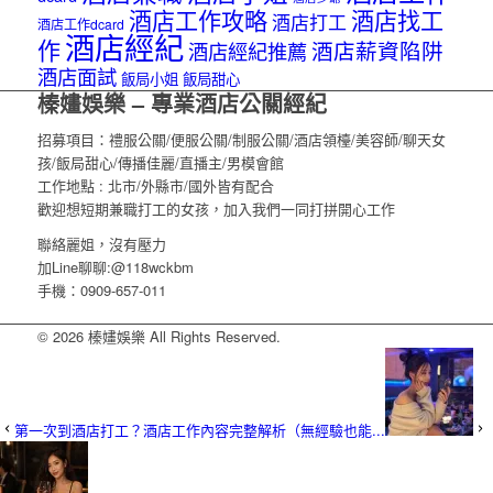
酒店工作攻略
酒店找工
酒店打工
酒店工作dcard
酒店經紀
作
酒店薪資陷阱
酒店經紀推薦
酒店面試
飯局小姐
飯局甜心
榛嫿娛樂 – 專業酒店公關經紀
招募項目：禮服公關/便服公關/制服公關/酒店領檯/美容師/聊天女
孩/飯局甜心/傳播佳麗/直播主/男模會館
工作地點 : 北市/外縣市/國外皆有配合
歡迎想短期兼職打工的女孩，加入我們一同打拼開心工作
聯絡麗姐，沒有壓力
加Line聊聊:@118wckbm
手機：0909-657-011
© 2026 榛嫿娛樂 All Rights Reserved.
第一次到酒店打工？酒店工作內容完整解析（無經驗也能...