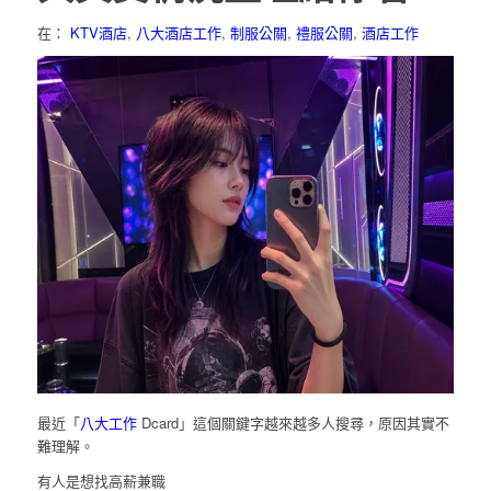
在：
KTV酒店
,
八大酒店工作
,
制服公關
,
禮服公關
,
酒店工作
最近「
八大工作
Dcard」這個關鍵字越來越多人搜尋，原因其實不
難理解。
有人是想找高薪兼職