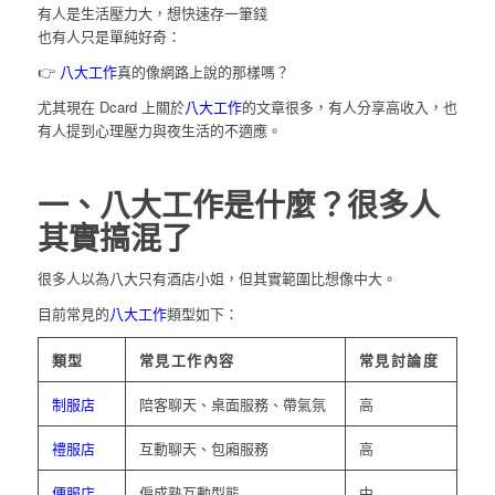
有人是生活壓力大，想快速存一筆錢
也有人只是單純好奇：
👉
八大工作
真的像網路上說的那樣嗎？
尤其現在 Dcard 上關於
八大工作
的文章很多，有人分享高收入，也
有人提到心理壓力與夜生活的不適應。
一、八大工作是什麼？很多人
其實搞混了
很多人以為八大只有酒店小姐，但其實範圍比想像中大。
目前常見的
八大工作
類型如下：
類型
常見工作內容
常見討論度
制服店
陪客聊天、桌面服務、帶氣氛
高
禮服店
互動聊天、包廂服務
高
便服店
偏成熟互動型態
中