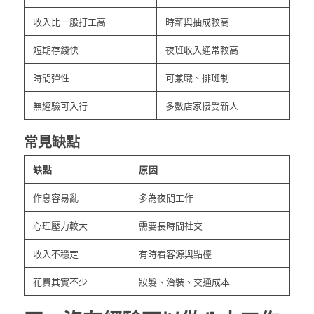
收入比一般打工高
時薪與抽成較高
短期存錢快
夜班收入通常較高
時間彈性
可兼職、排班制
無經驗可入行
多數店家接受新人
常見缺點
缺點
原因
作息容易亂
多為夜間工作
心理壓力較大
需要長時間社交
收入不穩定
有時看客源與點檯
花費其實不少
妝髮、治裝、交通成本