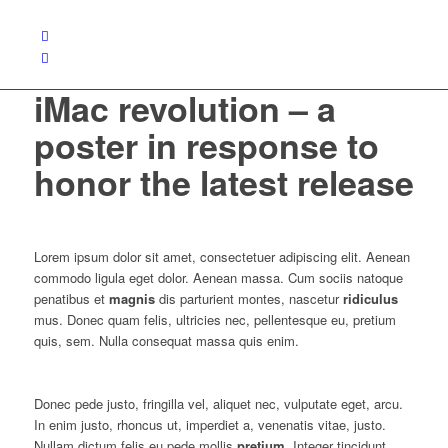
iMac revolution – a
poster in response to
honor the latest release
Lorem ipsum dolor sit amet, consectetuer adipiscing elit. Aenean
commodo ligula eget dolor. Aenean massa. Cum sociis natoque
penatibus et
magnis
dis parturient montes, nascetur
ridiculus
mus. Donec quam felis, ultricies nec, pellentesque eu, pretium
quis, sem. Nulla consequat massa quis enim.
Donec pede justo, fringilla vel, aliquet nec, vulputate eget, arcu.
In enim justo, rhoncus ut, imperdiet a, venenatis vitae, justo.
Nullam dictum felis eu pede mollis
pretium
. Integer tincidunt.