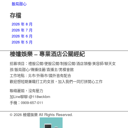
飯局甜心
存檔
2026 年 8 月
2026 年 7 月
2026 年 6 月
2026 年 5 月
榛嫿娛樂 – 專業酒店公關經紀
招募項目：禮服公關/便服公關/制服公關/酒店領檯/美容師/聊天女
孩/飯局甜心/傳播佳麗/直播主/男模會館
工作地點 : 北市/外縣市/國外皆有配合
歡迎想短期兼職打工的女孩，加入我們一同打拼開心工作
聯絡麗姐，沒有壓力
加Line聊聊:@118wckbm
手機：0909-657-011
© 2026 榛嫿娛樂 All Rights Reserved.