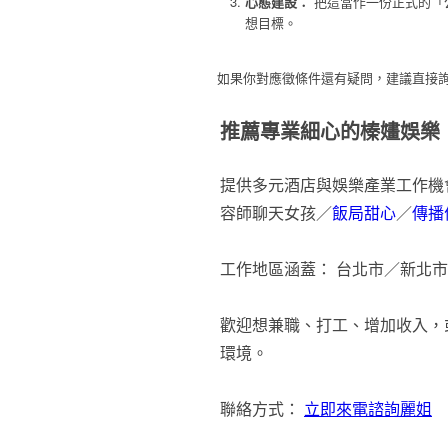
心態建設：
把這當作一份正式的「
想目標。
如果你對應徵條件還有疑問，建議直接
推薦專業細心的榛嫿娛樂
提供多元酒店與娛樂產業工作機
容師聊天女孩／
飯局甜心
／
傳播
工作地區涵蓋： 台北市／新北
歡迎想兼職、打工、增加收入，
環境。
聯絡方式：
立即來電諮詢麗姐