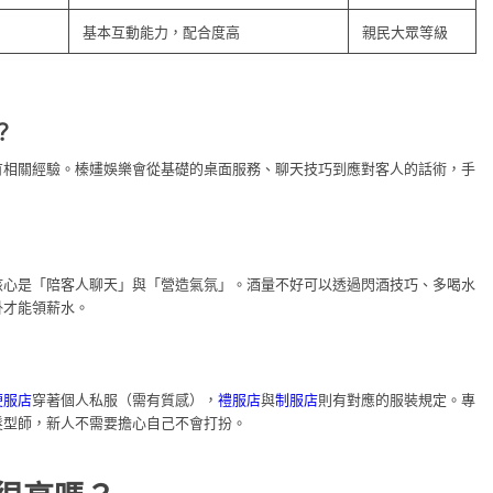
基本互動能力，配合度高
親民大眾等級
？
有相關經驗。榛嫿娛樂會從基礎的桌面服務、聊天技巧到應對客人的話術，手
核心是「陪客人聊天」與「營造氣氛」。酒量不好可以透過閃酒技巧、多喝水
掛才能領薪水。
便服店
穿著個人私服（需有質感），
禮服店
與
制服店
則有對應的服裝規定。專
髮型師，新人不需要擔心自己不會打扮。