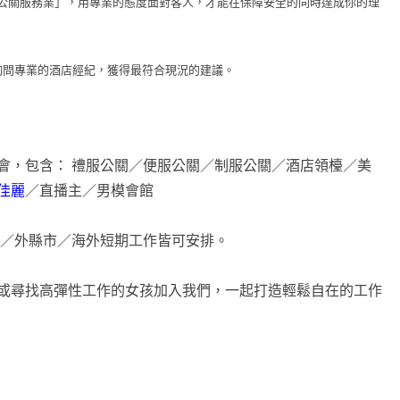
公關服務業」，用專業的態度面對客人，才能在保障安全的同時達成你的理
詢問專業的酒店經紀，獲得最符合現況的建議。
會，包含： 禮服公關／便服公關／制服公關／酒店領檯／美
佳麗
／直播主／男模會館
市／外縣市／海外短期工作皆可安排。
或尋找高彈性工作的女孩加入我們，一起打造輕鬆自在的工作