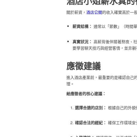
酒店小姐薪水真的
關於薪資，
酒店公關
的收入確實高於一
薪資結構：
通常以「節數」（時間單
真實狀況：
高薪背後伴隨著熬夜、社
要學習聊天技巧與經營客情，並非躺
應徵建議
進入酒店產業前，最重要的是確認自己
理。
給應徵者的核心建議：
選擇合適的店別：
根據自己的外貌
確認合法的經紀：
確保工作環境安