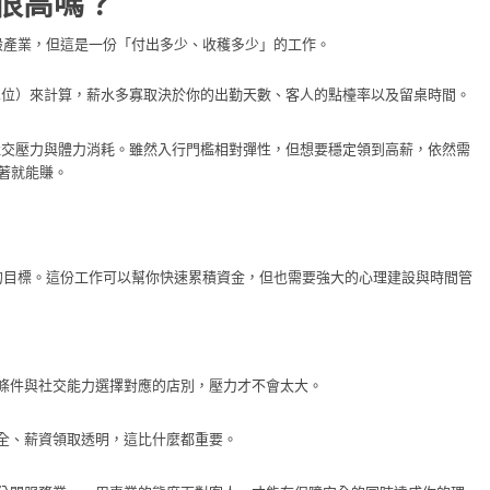
很高嗎？
般產業，但這是一份「付出多少、收穫多少」的工作。
位）來計算，薪水多寡取決於你的出勤天數、客人的點檯率以及留桌時間。
交壓力與體力消耗。雖然入行門檻相對彈性，但想要穩定領到高薪，依然需
著就能賺。
的目標。這份工作可以幫你快速累積資金，但也需要強大的心理建設與時間管
條件與社交能力選擇對應的店別，壓力才不會太大。
全、薪資領取透明，這比什麼都重要。