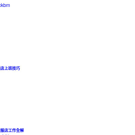
ckbm
酒店上班技巧
禮服店工作全解