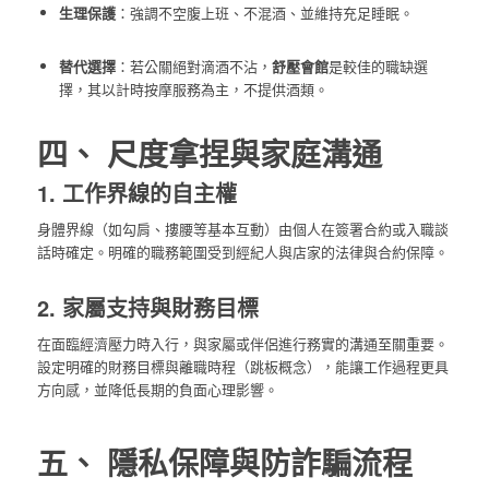
生理保護
：強調不空腹上班、不混酒、並維持充足睡眠。
替代選擇
：若公關絕對滴酒不沾，
舒壓會館
是較佳的職缺選
擇，其以計時按摩服務為主，不提供酒類。
四、 尺度拿捏與家庭溝通
1. 工作界線的自主權
身體界線（如勾肩、摟腰等基本互動）由個人在簽署合約或入職談
話時確定。明確的職務範圍受到經紀人與店家的法律與合約保障。
2. 家屬支持與財務目標
在面臨經濟壓力時入行，與家屬或伴侶進行務實的溝通至關重要。
設定明確的財務目標與離職時程（跳板概念），能讓工作過程更具
方向感，並降低長期的負面心理影響。
五、 隱私保障與防詐騙流程