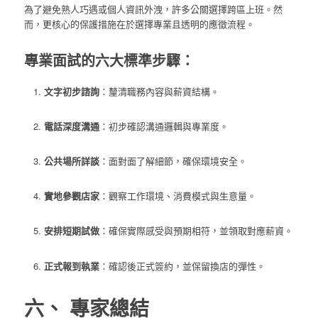
為了避免熟人巧遇或個人資訊外洩，許多公關選擇跨區上班。然
而，更核心的保護措施在於選擇專業且透明的應徵流程。
專業面試的六大標準步驟：
文字初步諮詢
：釐清職務內容與薪資結構。
電話深度溝通
：初步確認溝通邏輯與專業度。
公共場所詳談
：面對面了解細節，確保環境安全。
實地參觀店家
：觀察工作環境、消費模式與生意量。
安排短期試做
：確保實際感受與預期相符，並領取對應薪資。
正式報到執業
：確認後正式簽約，並保留換店的彈性。
六、 專家總結