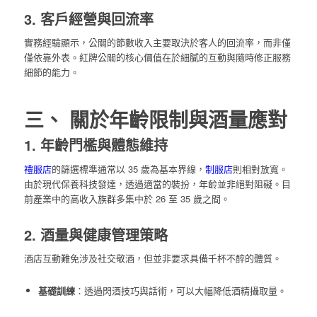
3. 客戶經營與回流率
實務經驗顯示，公關的節數收入主要取決於客人的回流率，而非僅
僅依靠外表。紅牌公關的核心價值在於細膩的互動與隨時修正服務
細節的能力。
三、 關於年齡限制與酒量應對
1. 年齡門檻與體態維持
禮服店
的篩選標準通常以 35 歲為基本界線，
制服店
則相對放寬。
由於現代保養科技發達，透過適當的裝扮，年齡並非絕對阻礙。目
前產業中的高收入族群多集中於 26 至 35 歲之間。
2. 酒量與健康管理策略
酒店互動難免涉及社交敬酒，但並非要求具備千杯不醉的體質。
基礎訓練
：透過閃酒技巧與話術，可以大幅降低酒精攝取量。