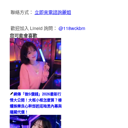
聯絡方式：
立即來電諮詢麗姐
歡迎加入 Lineid 詢問：
@118wckbm
您可能會喜歡
網傳「做S價錢」2026最新行
情大公開！大框小框怎麼算？榛
嫿娛樂良心幹部起底暗黑內幕與
隱藏代價！