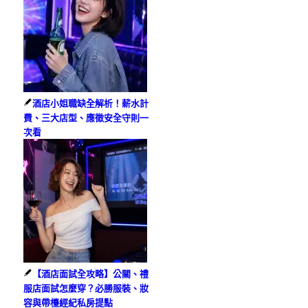
酒店小姐職缺全解析！薪水計
費、三大店型、應徵安全守則一
次看
【酒店面試全攻略】公關、禮
服店面試怎麼穿？必勝服裝、妝
容與帶檯經紀私房提點