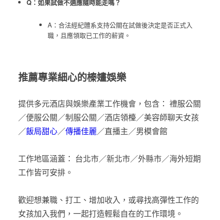
Q：如果試做不適應隨時能走嗎？
A：合法經紀體系支持公關在試做後決定是否正式入
職，且應領取已工作的薪資。
推薦專業細心的榛嫿娛樂
提供多元酒店與娛樂產業工作機會，包含： 禮服公關
／便服公關／制服公關／酒店領檯／美容師聊天女孩
／
飯局甜心
／
傳播佳麗
／直播主／男模會館
工作地區涵蓋： 台北市／新北市／外縣市／海外短期
工作皆可安排。
歡迎想兼職、打工、增加收入，或尋找高彈性工作的
女孩加入我們，一起打造輕鬆自在的工作環境。