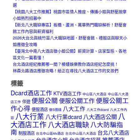
選
【桃園八大工作推薦】桃園市區情人雅座、傳播小姐與舒壓按摩
小姐熱烈招募中
【新北八大職缺專區】板橋、蘆洲、萬華熱門職缺解析！舒壓會
館工作內容與薪資福利
2026大台北與桃竹苗八大職缺地圖，舒壓會館、禮服店與聊天小
姐應徵全攻略
【臺灣北中南八大酒店徵小姐公關】薪資計算、店家型態、各地
區文化一篇看懂！
台北酒店經紀推薦哪一間？榛嫿娛樂教你酒店經紀怎麼挑！
林森北路酒店應徵攻略！給正在尋找八大酒店工作的女孩們
標籤
Dcard酒店工作
KTV酒店工作
中山區八大酒店
中山區八大酒
便服公關
便服公關工
便服公關工作
伴遊
店工作
作心得
八大工作
便服酒店
做S價錢
八大工作dcard
八大工作內
八大行業
八
八大酒店公關
八大行業dcard
容
大酒店工作
八大酒店職缺
八大防騙指
南
台北八大酒店
制服酒店
台北中山區ktv酒店
台北中山區八大酒店
推薦酒店
台北酒店小姐
台北酒店招募