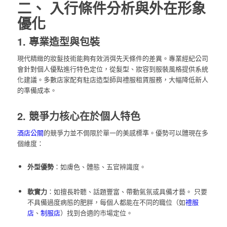
二、 入行條件分析與外在形象
優化
1. 專業造型與包裝
現代精緻的妝髮技術能夠有效消弭先天條件的差異。專業經紀公司
會針對個人優點進行特色定位，從髮型、妝容到服裝風格提供系統
化建議。多數店家配有駐店造型師與禮服租賃服務，大幅降低新人
的準備成本。
2. 競爭力核心在於個人特色
酒店公關
的競爭力並不侷限於單一的美感標準。優勢可以體現在多
個維度：
外型優勢
：如膚色、體態、五官辨識度。
軟實力
：如擅長聆聽、話題豐富、帶動氣氛或具備才藝。 只要
不具備過度病態的肥胖，每個人都能在不同的職位（如
禮服
店
、
制服店
）找到合適的市場定位。