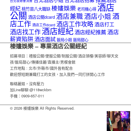
台北夜總會消費
酒店
榛嫿娛樂
經紀
桃竹苗八大職缺
老司機心得
公關
酒
酒店兼職
酒店小姐
酒店公關dcard
店工作
酒店工作攻略
酒店打工
酒店工作dcard
酒店經紀
酒店找工作
酒店
酒店經紀推薦
薪資陷阱
酒店面試
飯局小姐
飯局甜心
榛嫿娛樂 – 專業酒店公關經紀
招募項目：禮服公關/便服公關/制服公關/酒店領檯/美容師/聊天女
孩/飯局甜心/傳播佳麗/直播主/男模會館
工作地點 : 北市/外縣市/國外皆有配合
歡迎想短期兼職打工的女孩，加入我們一同打拼開心工作
聯絡麗姐，沒有壓力
加Line聊聊:@118wckbm
手機：0909-657-011
© 2026 榛嫿娛樂 All Rights Reserved.