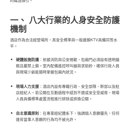
的職涯指引。
一、 八大行業的人身安全防護
機制
酒店作為合法經營場所，其安全標準與一般連鎖KTV具備同等水
平。
硬體設施防護
：依據消防與公安規範，包廂門必須設有透明貓
眼且嚴禁上鎖。室內配備遙控呼叫器與求助鈴，確保行政人員
與現場少爺能隨時掌握包廂內狀況。
現場人力支援
：酒店內設有專職行政、安全部隊、幹部以及駐
店經紀人。若公關在互動過程中感到不適或安全受威脅，現場
人員具備標準處置流程進行排除或排換公關。
自主意識原則
：在專業經紀體系下，強調個人意願優先，任何
違背當事人意願的行為均不被允許。