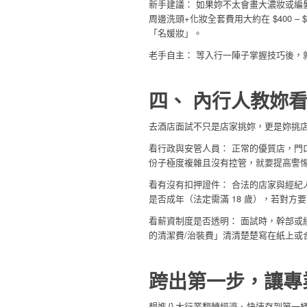
新手建議： 如果妳不太會畫大濃妝或編
周邊洗頭+化妝全套費用大約在 $400 –
「名媛妝」。
老手自主： 等入行一陣子掌握技巧後，
四、 內行人教妳
去酒店面試不只是店家挑妳，更是妳挑
看行政與安管人員： 正常的優質店，門
份子極度複雜且沒有控管，就要提高警
看有沒有扣押證件： 合法的店家與經紀
是否成年（法定需滿 18 歲），若對方
看薪資制度是否透明： 面試時，幹部或
的清潔費/治裝費」清清楚楚寫在紙上或
跨出第一步，讓專
想進八大行業翻轉經濟、快速存到第一