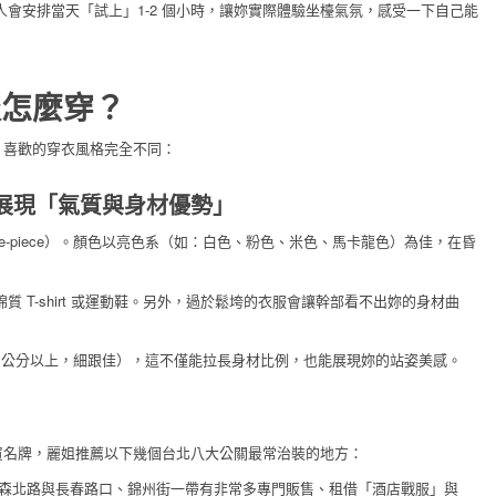
人會安排當天「試上」1-2 個小時，讓妳實際體驗坐檯氣氛，感受一下自己能
服怎麼穿？
，喜歡的穿衣風格完全不同：
：展現「氣質與身材優勢」
e-piece）。顏色以亮色系（如：白色、粉色、米色、馬卡龍色）為佳，在昏
 T-shirt 或運動鞋。另外，過於鬆垮的衣服會讓幹部看不出妳的身材曲
10 公分以上，細跟佳），這不僅能拉長身材比例，也能展現妳的站姿美感。
買名牌，麗姐推薦以下幾個台北八大公關最常治裝的地方：
林森北路與長春路口、錦州街一帶有非常多專門販售、租借「酒店戰服」與