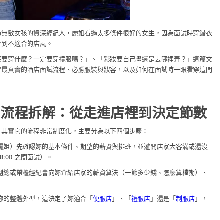
過無數女孩的資深經紀人，麗姐看過太多條件很好的女生，因為面試時穿錯衣
分到不適合的店風。
底要穿什麼？一定要穿禮服嗎？」、「彩妝要自己畫還是去哪裡弄？」這篇文
解最真實的酒店面試流程、必勝服裝與妝容，以及如何在面試時一眼看穿這間
實流程拆解：從走進店裡到決定節數
，其實它的流程非常制度化，主要分為以下四個步驟：
麗姐）先確認妳的基本條件、期望的薪資與排班，並避開店家大客滿或還沒
8:00 之間面試）。
副總或帶檯經紀會向妳介紹店家的薪資算法（一節多少錢、怎麼算檔期）、
妳的整體外型，這決定了妳適合「
便服店
」、「
禮服店
」還是「
制服店
」，