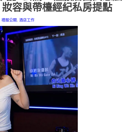
、妝容與帶檯經紀私房提點
,
禮服公關
,
酒店工作