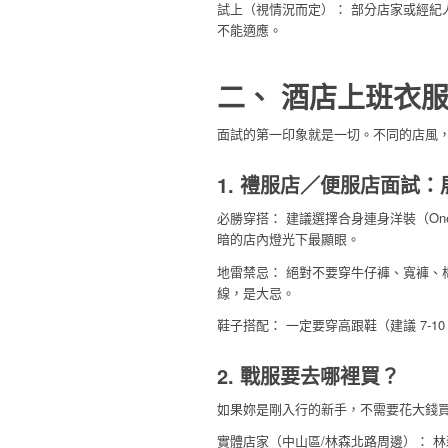
試上（視情況而定）： 部分店家或經紀
不能適應。
二、 酒店上班衣
面試的第一印象就是一切。不同的店風
1. 禮服店／便服店面試
必勝穿搭： 建議選擇合身連身洋裝（On
暗的店內燈光下最顯眼。
地雷禁忌： 絕對不要穿牛仔褲、寬褲、棉質
線，是大忌。
鞋子搭配： 一定要穿高跟鞋（建議 7-
2. 戰服要去哪裡買？
如果妳是剛入行的新手，不需要花大錢
實體店家（中山區/林森北路周邊）： 