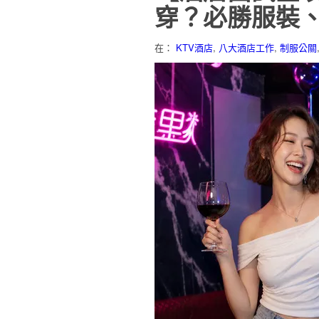
穿？必勝服裝
在：
KTV酒店
,
八大酒店工作
,
制服公關