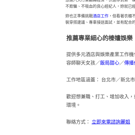
不欺騙、不吸血的良心經紀人，妳就已
妳也正準備挑戰
酒店工作
，但看著衣櫃
裝穿搭建議、專車接送面試，並有配合
推薦專業細心的榛嫿娛樂
提供多元酒店與娛樂產業工作機
容師聊天女孩／
飯局甜心
／
傳播
工作地區涵蓋： 台北市／新北
歡迎想兼職、打工、增加收入，
環境。
聯絡方式：
立即來電諮詢麗姐