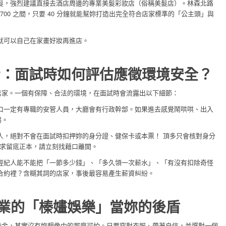
髮，強烈建議直接去酒店周邊的專業美髮彩妝店（俗稱美髮店）。林森北路
 $700 之間，只要 40 分鐘就能幫妳打造出完全符合店家標準的「公主頭」與
就可以自己在家畫好妝再進店。
看：面試時如何評估應徵環境安全？
店家。一個有保障、合法的環境，在面試時會流露出以下細節：
口一定有專職的安管人員，大廳會有行政幹部。如果進去感覺鬧哄哄、出入
惕。
人，絕對不會在面試時扣押妳的身分證、健保卡或本票！ 頂多只會核對身分
要求留底正本，請立刻找藉口離開。
經紀人能不能把「一節多少錢」、「多久領一次薪水」、「有沒有扣除奇怪
合約裡？含糊其詞的店家，事後最容易產生薪資糾紛。
業的「榛嫿娛樂」當妳的後盾
桶金，其實沒有妳想像中的那麼可怕。只要穿對衣服、帶著自信，並選對一個