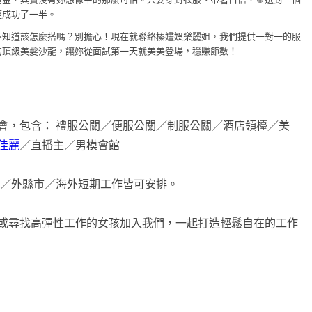
經成功了一半。
不知道該怎麼搭嗎？別擔心！現在就聯絡榛嫿娛樂麗姐，我們提供一對一的服
的頂級美髮沙龍，讓妳從面試第一天就美美登場，穩賺節數！
會，包含： 禮服公關／便服公關／制服公關／酒店領檯／美
佳麗
／直播主／男模會館
市／外縣市／海外短期工作皆可安排。
或尋找高彈性工作的女孩加入我們，一起打造輕鬆自在的工作