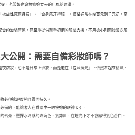
試穿，老闆娘也會根據妳要去的店風給建議。
「夜店性感連身裙」、「合身尾牙禮服」，價格通常在幾百元到千元初，高
配合的治裝管道，甚至能提供新手初期的服裝支援，不用擔心剛開始沒衣服
容大公開：需要自備彩妝師嗎？
不是夜店妝，也不是日常上班妝，而是能在『包廂黃光』下依然看起來精緻、
底妝必須遮瑕度夠且霧面持久。
是必備的，能讓客人在昏暗中一眼被妳的眼神吸引。
裸的唇膏，選擇水潤感的玫瑰色、氣勢紅，在燈光下才不會顯得氣色蒼白。