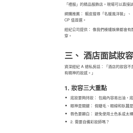
「禮服」的精品服飾店。現場可以直接
網購推薦： 蝦皮搜尋「名媛風洋裝」、
CP 值首選。
經紀公司提供： 像我們榛嫿娛樂都會有
穿。
三、 酒店面試妝
資深經紀 A 總私房話：「酒店的妝容
有精神的妝感。」
1. 妝容三大重點
底妝要夠持妝： 包廂內容易出油，
眼神是關鍵： 假睫毛、眼線和臥蠶
唇色要顯白： 避免使用土色系或太
2. 需要自備彩妝師嗎？